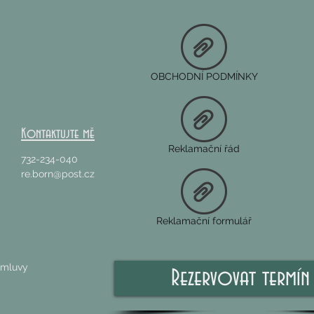
Sirhamnose® (si
výskyt stařecký
Acetyldipeptid-1
Extrakt z Undari
„trojúhelník krá
OBCHODNÍ PODMÍNKY
Neodermyl® (me
lyzinát/proliná
vrásky a zlepšu
Extrakt z plodů
Kontaktujte mě
Macrocarpon): 
Reklamační řád
Achromaxyl™ (h
732-234-040
	řepky): 
 M
re.born@post.cz
Reklamační formulář
domluvy
Rezervovat termín