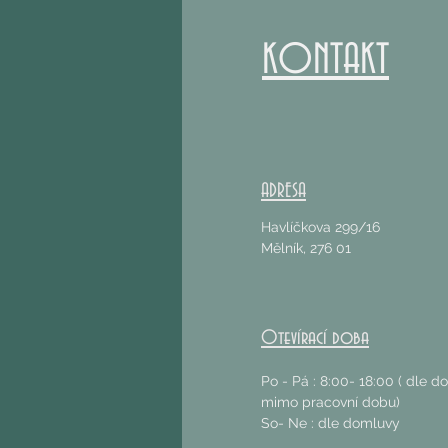
KONTAKT
ADRESA
Havlíčkova 299/16
Mělník, 276 01
Otevírací doba
Po - Pá : 8:00- 18:00 ( dle 
mimo pracovní dobu)
So- Ne : dle domluvy