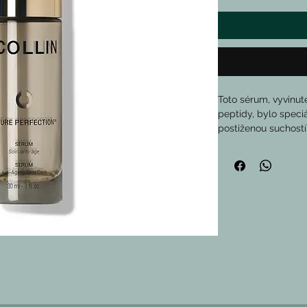
Toto sérum, vyvinut
peptidy, bylo speciá
postiženou suchostí
linkami a vráskami.
Viditelně zlepš
Zlepšuje tón a el
Viditelně reduk
Pomáhá pleti zno
mladistvý vzhle
KLÍČOVÉ SLOŽKY
Wellagyl® (extr
damašské): 
Vid
přirozený stárn