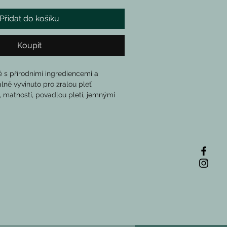
Přidat do košíku
Koupit
é s přírodními ingrediencemi a 
lně vyvinuto pro zralou pleť 
, matností, povadlou pletí, jemnými 
uje architekturu a strukturu pokožky.
asticitu pleti.
uje vrásky a jemné linky.
vu získat její pohodlí, vitalitu a 
d.
akt z květů růže 
itelně zlepšuje tón a texturu pleti pro 
oucí efekt.