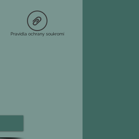
lanetriol, rhamnóza): 
Redukuje 
ch skvrn a viditelně zpevňuje pleť.
 cetyl ester: 
Zklidňuje
a pinnatifida: 
Viditelně nově definuje 
sy“ obličeje.
Pravidla ochrany soukromí
thylglukosid fosfát, 
t měďnatý): 
Viditelně minimalizuje 
je pevnost pleti.
 brusinek (Vaccinium 
Zlepšuje zářivost pleti
ydrolyzované proteiny extrahované z
inimalizuje výskyt stařeckých skvrn