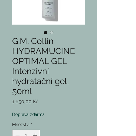
G.M. Collin
HYDRAMUCINE
OPTIMAL GEL
Intenzivní
hydratační gel,
50ml
Cena
1 650,00 Kč
Doprava zdarma
Množství
*