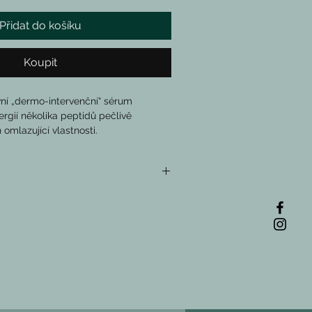
Přidat do košíku
Koupit
vní „dermo-intervenční“ sérum 
rgií několika peptidů pečlivě 
 omlazující vlastnosti.
bličeje.
uje vrásky a jemné linky.
ky všech typů injekčních ošetření.
u pleť, plnou vlhkosti.
ný obličej a krk v množství, které 
dividuální absorpci pokožky. 
ebo večer. 
lified Peptide (Acetyl Hexapeptid-8):
ýskyt mimických vrásek
1 cetyl ester (N-acetyl-tyrosyl-
ylester): 
Zklidňuje
 brusinek (Vaccinium 