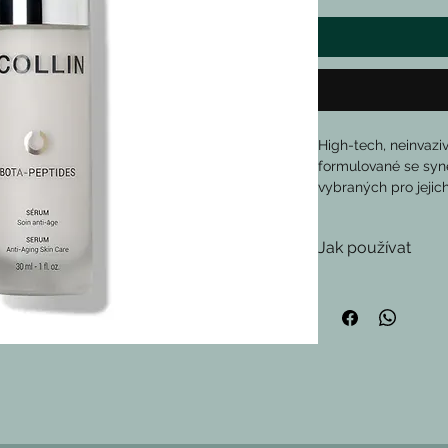
High-tech, neinvazi
formulované se syne
vybraných pro jejich
Uvolňuje rysy o
Viditelně reduk
Jak používat
Zlepšuje výsled
Odhaluje hladko
Aplikujte na vyčiště
nejlépe odpovídá in
KLÍČOVÉ SLOŽKY
Frekvence: Ráno a/n
Argireline® Amp
Minimalizuje v
Acetyldipeptid 
arginyl-hexadec
Extrakt z plodů