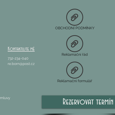
Macrocarpon): 
Matrixyl® 3000 
tetrapeptid-7): 
Thermus Thermo
Kombuchka® (s
OBCHODNÍ PODMÍNKY
černého čaje): 
V
Dipalmitoylhydr
Medicago Sativa
Kontaktujte mě
Reklamační řád
732-234-040
re.born@post.cz
Reklamační formulář
domluvy
Rezervovat termín