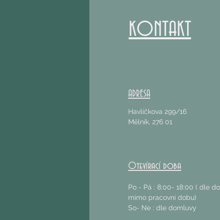
KONTAKT
ADRESA
Havlíčkova 299/16
Mělník, 276 01
Otevírací doba
Po - Pá : 8:00- 18:00 ( dle 
mimo pracovní dobu)
So- Ne : dle domluvy