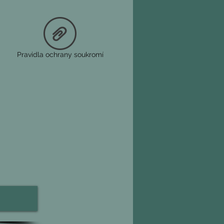
Zlepšuje zářivost pleti
(palmitoyl tripeptid-1, palmitoyl 
Minimalizuje výskyt vrásek
phillus Ferment: 
Antioxidant
accharomyces/Xylinum/ferment z 
Pravidla ochrany soukromí
yplňuje, vyhlazuje
oxyprolin: 
Chrání
 (vojtěška): 
Revitalizuje